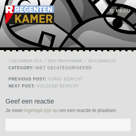
Skip to content
MENU
1 DECEMBER 2014
/
ERIC PRUD'HOMME
/
NO COMMENTS
CATEGORY:
NIET GECATEGORISEERD
PREVIOUS POST:
VORIG BERICHT
NEXT POST:
VOLGEND BERICHT
Geef een reactie
Je moet
ingelogd zijn op
om een reactie te plaatsen.