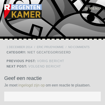
Skip to content
MENU
1 DECEMBER 2014
/
ERIC PRUD'HOMME
/
NO COMMENTS
CATEGORY:
NIET GECATEGORISEERD
PREVIOUS POST:
VORIG BERICHT
NEXT POST:
VOLGEND BERICHT
Geef een reactie
Je moet
ingelogd zijn op
om een reactie te plaatsen.