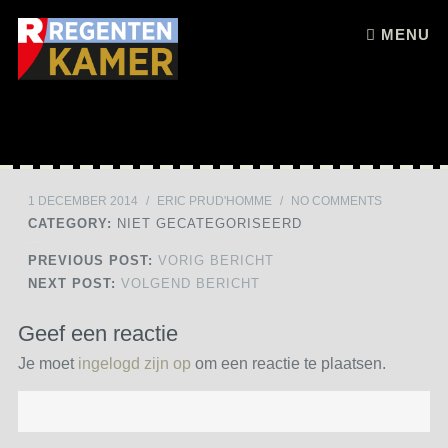
Skip to content
MENU
1 DECEMBER 2014
/
ERIC PRUD'HOMME
/
NO COMMENTS
CATEGORY:
NIET GECATEGORISEERD
PREVIOUS POST:
VORIG BERICHT
NEXT POST:
VOLGEND BERICHT
Geef een reactie
Je moet
ingelogd zijn op
om een reactie te plaatsen.