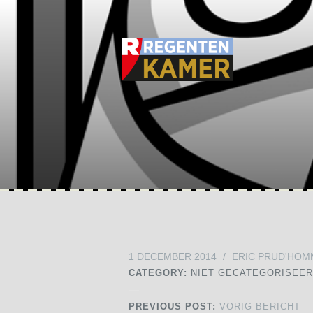
1 DECEMBER 2014
/
ERIC PRUD'HOM
CATEGORY:
NIET GECATEGORISEE
PREVIOUS POST:
VORIG BERICHT