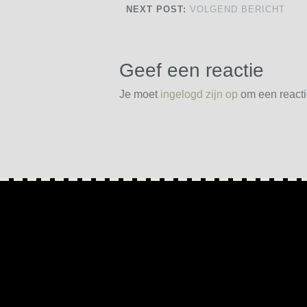
NEXT POST:
VOLGEND BERICHT
Geef een reactie
Je moet
ingelogd zijn op
om een reactie