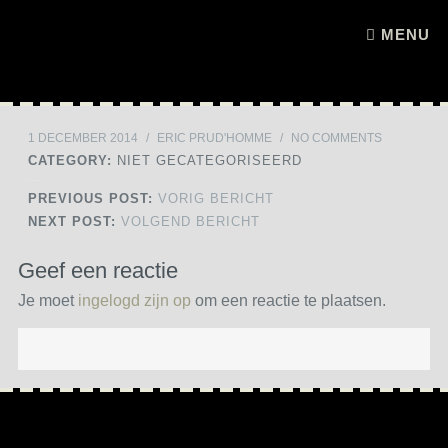
Skip to content
MENU
1 DECEMBER 2014
/
ERIC PRUD'HOMME
/
NO COMMENTS
CATEGORY:
NIET GECATEGORISEERD
PREVIOUS POST:
VORIG BERICHT
NEXT POST:
VOLGEND BERICHT
Geef een reactie
Je moet
ingelogd zijn op
om een reactie te plaatsen.