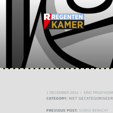
1 DECEMBER 2014
/
ERIC PRUD'HOM
CATEGORY:
NIET GECATEGORISEE
PREVIOUS POST:
VORIG BERICHT