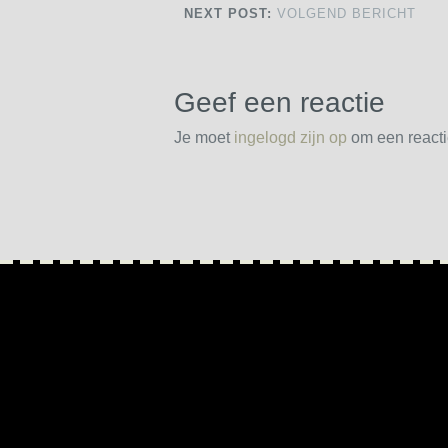
NEXT POST:
VOLGEND BERICHT
Geef een reactie
Je moet
ingelogd zijn op
om een reactie