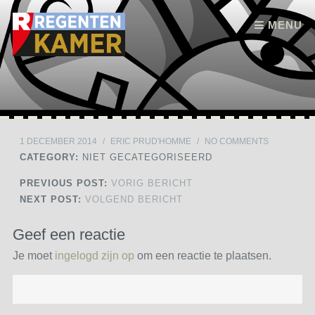
Skip to content
MENU
1 DECEMBER 2014
/
ERIC PRUD'HOMME
/
NO COMMENTS
CATEGORY:
NIET GECATEGORISEERD
PREVIOUS POST:
VORIG BERICHT
NEXT POST:
VOLGEND BERICHT
Geef een reactie
Je moet
ingelogd zijn op
om een reactie te plaatsen.