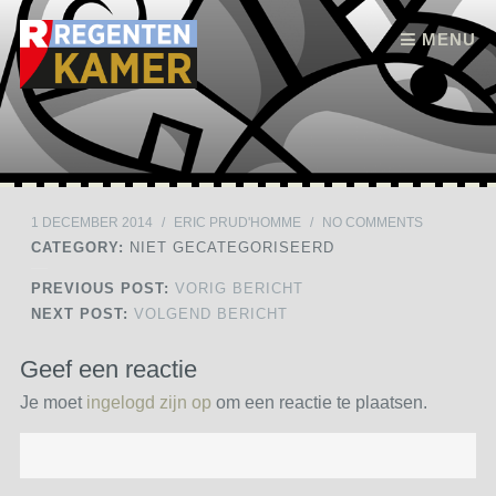
Skip to content
MENU
1 DECEMBER 2014
/
ERIC PRUD'HOMME
/
NO COMMENTS
CATEGORY:
NIET GECATEGORISEERD
PREVIOUS POST:
VORIG BERICHT
NEXT POST:
VOLGEND BERICHT
Geef een reactie
Je moet
ingelogd zijn op
om een reactie te plaatsen.