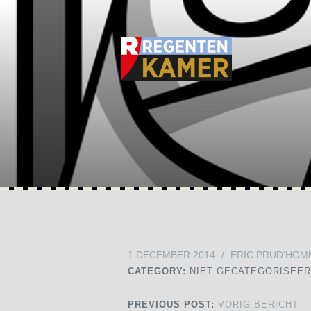
1 DECEMBER 2014
/
ERIC PRUD'HOM
CATEGORY:
NIET GECATEGORISEE
PREVIOUS POST:
VORIG BERICHT