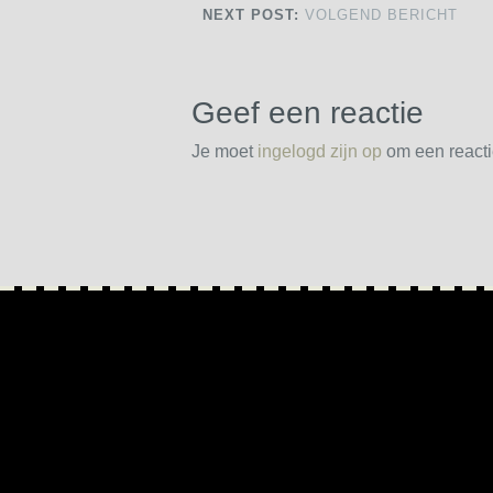
NEXT POST:
VOLGEND BERICHT
Geef een reactie
Je moet
ingelogd zijn op
om een reactie