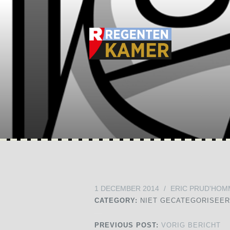
1 DECEMBER 2014
/
ERIC PRUD'HOM
CATEGORY:
NIET GECATEGORISEE
PREVIOUS POST:
VORIG BERICHT