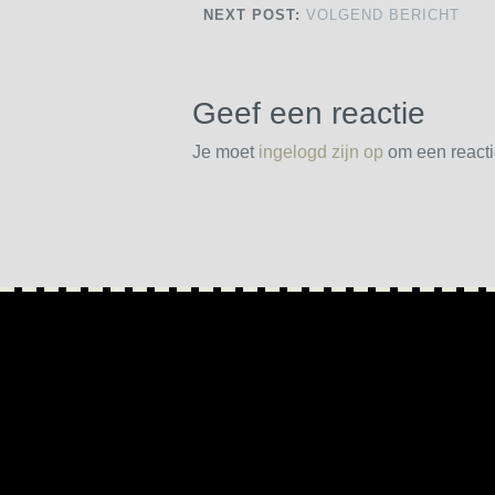
NEXT POST:
VOLGEND BERICHT
Geef een reactie
Je moet
ingelogd zijn op
om een reactie