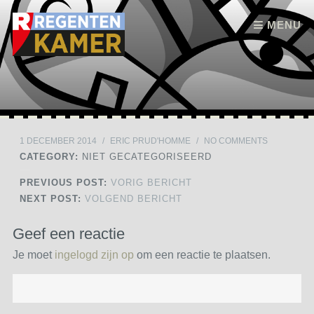
Skip to content
MENU
1 DECEMBER 2014
/
ERIC PRUD'HOMME
/
NO COMMENTS
CATEGORY:
NIET GECATEGORISEERD
PREVIOUS POST:
VORIG BERICHT
NEXT POST:
VOLGEND BERICHT
Geef een reactie
Je moet
ingelogd zijn op
om een reactie te plaatsen.