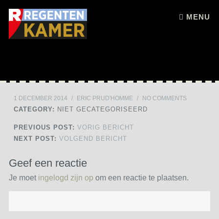
Skip to content
MENU
1 DECEMBER 2014
/
ERIC PRUD'HOMME
/
NO COMMENTS
CATEGORY:
NIET GECATEGORISEERD
PREVIOUS POST:
VORIG BERICHT
NEXT POST:
VOLGEND BERICHT
Geef een reactie
Je moet
ingelogd zijn op
om een reactie te plaatsen.