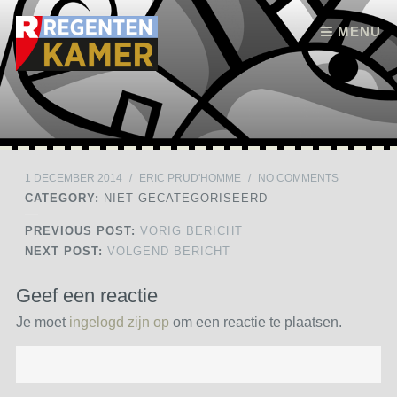
Skip to content
MENU
1 DECEMBER 2014
/
ERIC PRUD'HOMME
/
NO COMMENTS
CATEGORY:
NIET GECATEGORISEERD
PREVIOUS POST:
VORIG BERICHT
NEXT POST:
VOLGEND BERICHT
Geef een reactie
Je moet
ingelogd zijn op
om een reactie te plaatsen.