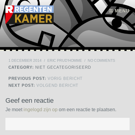
Skip to content
MENU
1 DECEMBER 2014
/
ERIC PRUD'HOMME
/
NO COMMENTS
CATEGORY:
NIET GECATEGORISEERD
PREVIOUS POST:
VORIG BERICHT
NEXT POST:
VOLGEND BERICHT
Geef een reactie
Je moet
ingelogd zijn op
om een reactie te plaatsen.