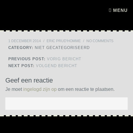
Skip to content
MENU
1 DECEMBER 2014
/
ERIC PRUD'HOMME
/
NO COMMENTS
CATEGORY:
NIET GECATEGORISEERD
PREVIOUS POST:
VORIG BERICHT
NEXT POST:
VOLGEND BERICHT
Geef een reactie
Je moet
ingelogd zijn op
om een reactie te plaatsen.