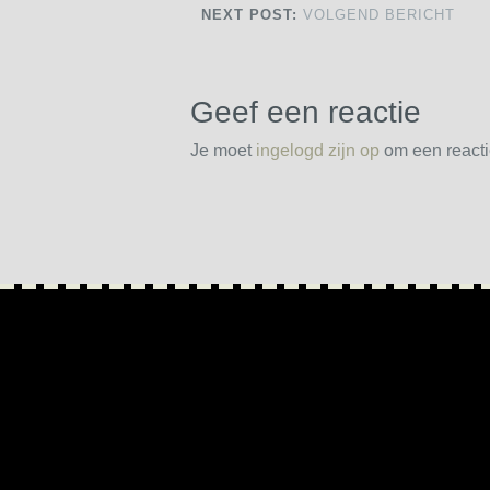
NEXT POST:
VOLGEND BERICHT
Geef een reactie
Je moet
ingelogd zijn op
om een reactie