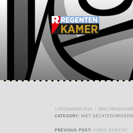
1 DECEMBER 2014
/
ERIC PRUD'HOM
CATEGORY:
NIET GECATEGORISEE
PREVIOUS POST:
VORIG BERICHT