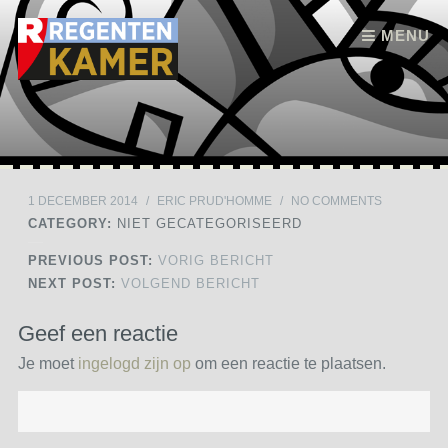
Skip to content
MENU
1 DECEMBER 2014
/
ERIC PRUD'HOMME
/
NO COMMENTS
CATEGORY:
NIET GECATEGORISEERD
PREVIOUS POST:
VORIG BERICHT
NEXT POST:
VOLGEND BERICHT
Geef een reactie
Je moet
ingelogd zijn op
om een reactie te plaatsen.