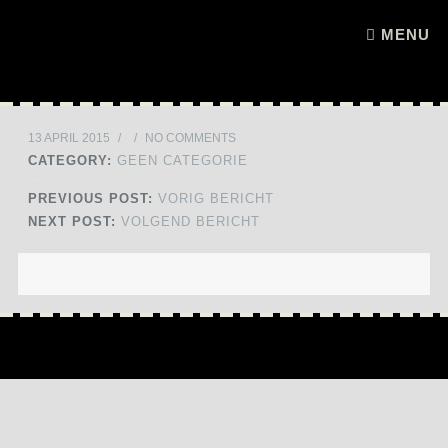
Skip to content
MENU
13 APRIL 2015
/
/
NO COMMENTS
CATEGORY:
GEEN CATEGORIE
PREVIOUS POST:
VORIG BERICHT
NEXT POST:
VOLGEND BERICHT