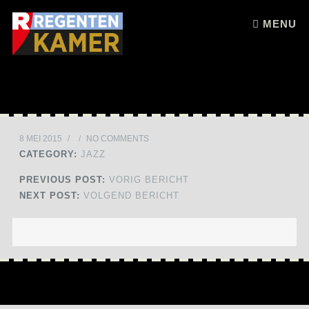
Skip to content
MENU
8 MEI 2015
/
/
NO COMMENTS
CATEGORY:
JAZZ
PREVIOUS POST:
VORIG BERICHT
NEXT POST:
VOLGEND BERICHT