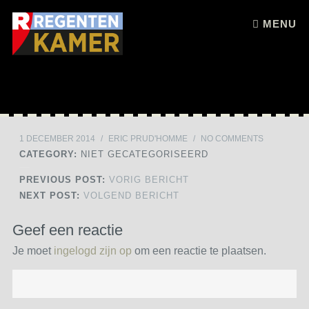
Skip to content
MENU
1 DECEMBER 2014
/
ERIC PRUD'HOMME
/
NO COMMENTS
CATEGORY:
NIET GECATEGORISEERD
PREVIOUS POST:
VORIG BERICHT
NEXT POST:
VOLGEND BERICHT
Geef een reactie
Je moet
ingelogd zijn op
om een reactie te plaatsen.