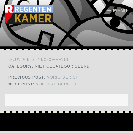
Skip to content
MENU
18 JUNI 2015
/
/
NO COMMENTS
CATEGORY:
NIET GECATEGORISEERD
PREVIOUS POST:
VORIG BERICHT
NEXT POST:
VOLGEND BERICHT