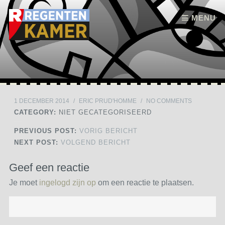
Skip to content
MENU
1 DECEMBER 2014
/
ERIC PRUD'HOMME
/
NO COMMENTS
CATEGORY:
NIET GECATEGORISEERD
PREVIOUS POST:
VORIG BERICHT
NEXT POST:
VOLGEND BERICHT
Geef een reactie
Je moet
ingelogd zijn op
om een reactie te plaatsen.