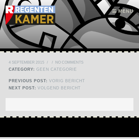
Skip to content
MENU
4 SEPTEMBER 2015
/
/
NO COMMENTS
CATEGORY:
GEEN CATEGORIE
PREVIOUS POST:
VORIG BERICHT
NEXT POST:
VOLGEND BERICHT