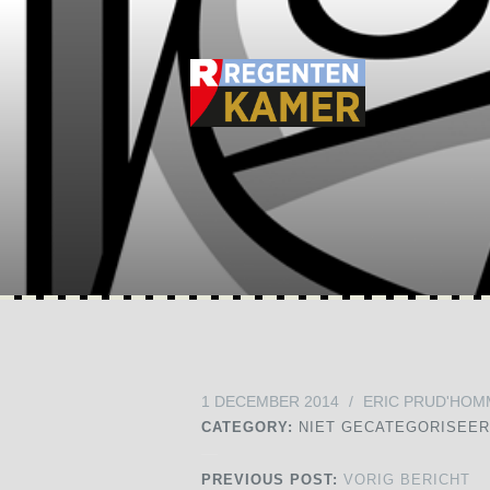
1 DECEMBER 2014
/
ERIC PRUD'HOM
CATEGORY:
NIET GECATEGORISEE
PREVIOUS POST:
VORIG BERICHT