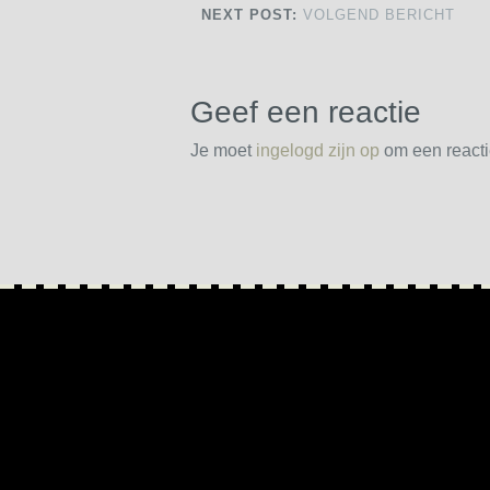
NEXT POST:
VOLGEND BERICHT
Geef een reactie
Je moet
ingelogd zijn op
om een reactie