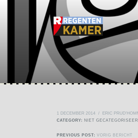
1 DECEMBER 2014
/
ERIC PRUD'HOM
CATEGORY:
NIET GECATEGORISEE
PREVIOUS POST:
VORIG BERICHT