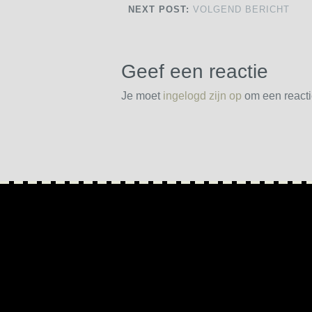
NEXT POST:
VOLGEND BERICHT
Geef een reactie
Je moet
ingelogd zijn op
om een reactie