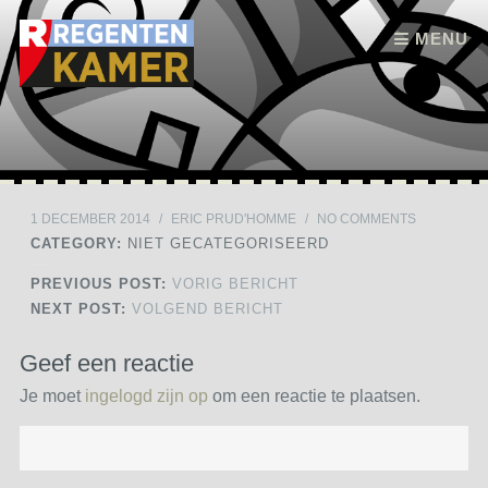
Skip to content
MENU
1 DECEMBER 2014
/
ERIC PRUD'HOMME
/
NO COMMENTS
CATEGORY:
NIET GECATEGORISEERD
PREVIOUS POST:
VORIG BERICHT
NEXT POST:
VOLGEND BERICHT
Geef een reactie
Je moet
ingelogd zijn op
om een reactie te plaatsen.