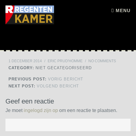
Skip to content
MENU
1 DECEMBER 2014
/
ERIC PRUD'HOMME
/
NO COMMENTS
CATEGORY:
NIET GECATEGORISEERD
PREVIOUS POST:
VORIG BERICHT
NEXT POST:
VOLGEND BERICHT
Geef een reactie
Je moet
ingelogd zijn op
om een reactie te plaatsen.