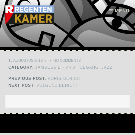
Skip to content
MENU
15 AUGUSTUS 2019
/
/
NO COMMENTS
CATEGORY:
JAMSESSIE - VRIJ TOEGANG
,
JAZZ
PREVIOUS POST:
VORIG BERICHT
NEXT POST:
VOLGEND BERICHT