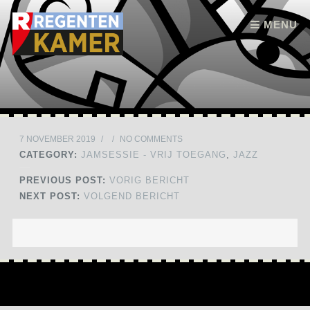
Skip to content
MENU
7 NOVEMBER 2019
/
/
NO COMMENTS
CATEGORY:
JAMSESSIE - VRIJ TOEGANG
,
JAZZ
PREVIOUS POST:
VORIG BERICHT
NEXT POST:
VOLGEND BERICHT