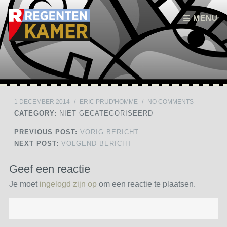
Skip to content
MENU
1 DECEMBER 2014
/
ERIC PRUD'HOMME
/
NO COMMENTS
CATEGORY:
NIET GECATEGORISEERD
PREVIOUS POST:
VORIG BERICHT
NEXT POST:
VOLGEND BERICHT
Geef een reactie
Je moet
ingelogd zijn op
om een reactie te plaatsen.