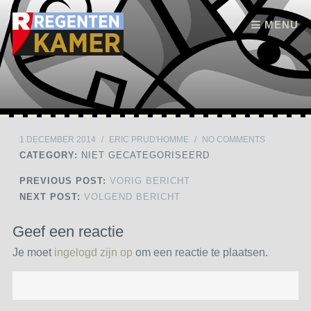
Skip to content
MENU
1 DECEMBER 2014
/
ERIC PRUD'HOMME
/
NO COMMENTS
CATEGORY:
NIET GECATEGORISEERD
PREVIOUS POST:
VORIG BERICHT
NEXT POST:
VOLGEND BERICHT
Geef een reactie
Je moet
ingelogd zijn op
om een reactie te plaatsen.