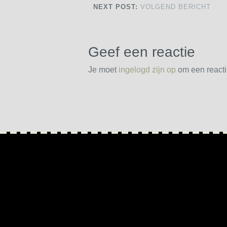
NEXT POST:
VOLGEND BERICHT
Geef een reactie
Je moet
ingelogd zijn op
om een reactie