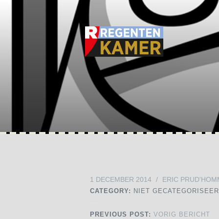
1 DECEMBER 2014
/
ERIC PRUD'HOM
CATEGORY:
NIET GECATEGORISEE
PREVIOUS POST:
VORIG BERICHT