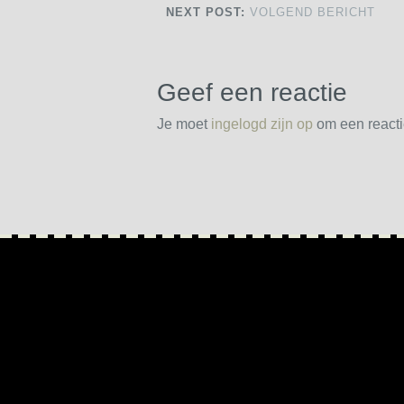
NEXT POST:
VOLGEND BERICHT
Geef een reactie
Je moet
ingelogd zijn op
om een reactie