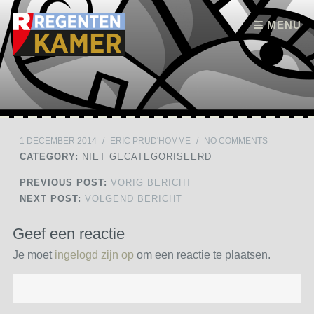
Skip to content
MENU
1 DECEMBER 2014
/
ERIC PRUD'HOMME
/
NO COMMENTS
CATEGORY:
NIET GECATEGORISEERD
PREVIOUS POST:
VORIG BERICHT
NEXT POST:
VOLGEND BERICHT
Geef een reactie
Je moet
ingelogd zijn op
om een reactie te plaatsen.