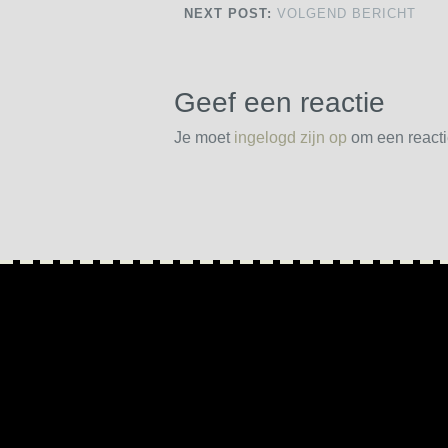
NEXT POST:
VOLGEND BERICHT
Geef een reactie
Je moet
ingelogd zijn op
om een reactie