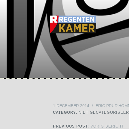
1 DECEMBER 2014
/
ERIC PRUD'HOM
CATEGORY:
NIET GECATEGORISEE
PREVIOUS POST:
VORIG BERICHT