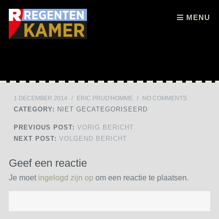
Skip to content
MENU
1 DECEMBER 2014
/
ERIC PRUD'HOMME
/
NO COMMENTS
CATEGORY:
NIET GECATEGORISEERD
PREVIOUS POST:
VORIG BERICHT
NEXT POST:
VOLGEND BERICHT
Geef een reactie
Je moet
ingelogd zijn op
om een reactie te plaatsen.