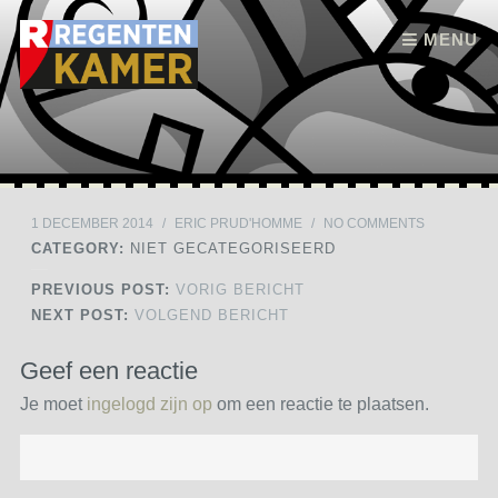
Skip to content
MENU
1 DECEMBER 2014
/
ERIC PRUD'HOMME
/
NO COMMENTS
CATEGORY:
NIET GECATEGORISEERD
PREVIOUS POST:
VORIG BERICHT
NEXT POST:
VOLGEND BERICHT
Geef een reactie
Je moet
ingelogd zijn op
om een reactie te plaatsen.