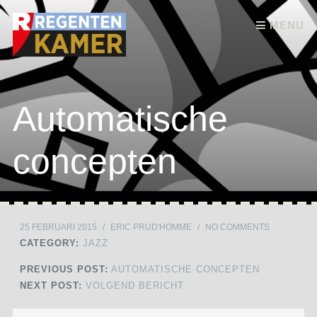
Skip to content
MENU
Automatische
concepten
25 FEBRUARI 2015
/
ERIC PRUD'HOMME
/
NO COMMENTS
CATEGORY:
JAZZ
PREVIOUS POST:
AUTOMATISCHE CONCEPTEN
NEXT POST:
VOLGEND BERICHT