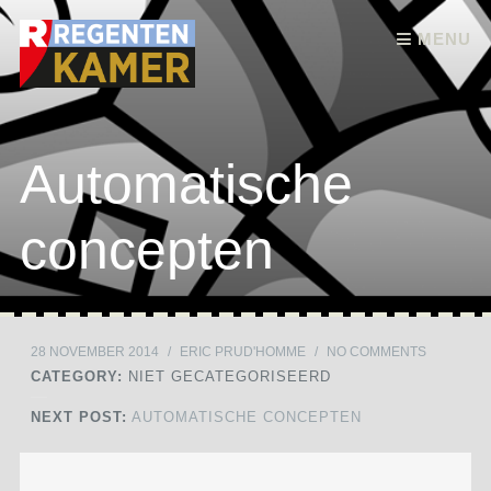
Skip to content
MENU
Automatische
concepten
28 NOVEMBER 2014
/
ERIC PRUD'HOMME
/
NO COMMENTS
CATEGORY:
NIET GECATEGORISEERD
NEXT POST:
AUTOMATISCHE CONCEPTEN