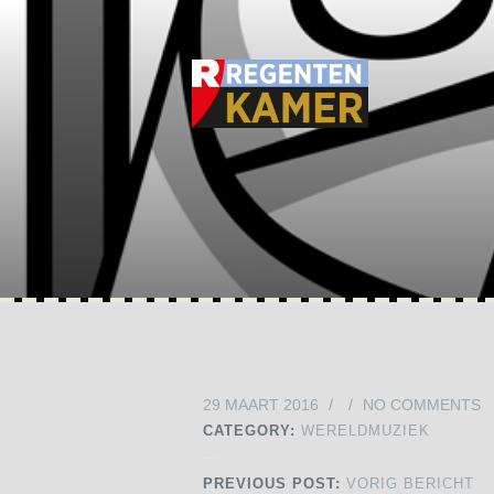
29 MAART 2016
/
/
NO COMMENTS
CATEGORY:
WERELDMUZIEK
PREVIOUS POST:
VORIG BERICHT