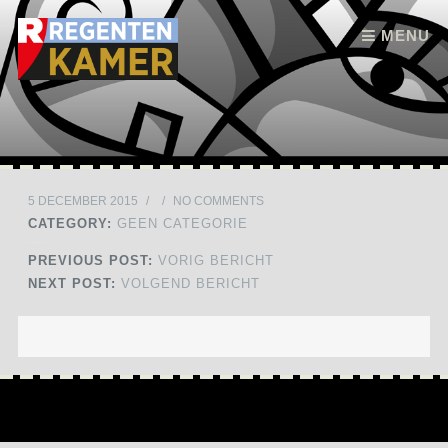
Skip to content
MENU
5 DECEMBER 2015
/
/
NO COMMENTS
CATEGORY:
GEEN CATEGORIE
PREVIOUS POST:
VORIG BERICHT
NEXT POST:
VOLGEND BERICHT