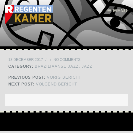
Skip to content
MENU
18 DECEMBER 2017
/
/
NO COMMENTS
CATEGORY:
BRAZILIAANSE JAZZ
,
JAZZ
PREVIOUS POST:
VORIG BERICHT
NEXT POST:
VOLGEND BERICHT