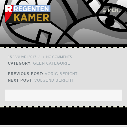
Skip to content
MENU
15 JANUARI 2017
/
/
NO COMMENTS
CATEGORY:
GEEN CATEGORIE
PREVIOUS POST:
VORIG BERICHT
NEXT POST:
VOLGEND BERICHT