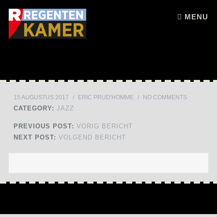
Skip to content
MENU
15 AUGUSTUS 2017
/
ERIC PRUD'HOMME
/
NO COMMENTS
CATEGORY:
JAZZ
PREVIOUS POST:
VORIG BERICHT
NEXT POST:
VOLGEND BERICHT