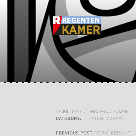
19 JULI 2017
/
ERIC PRUD'HOMME
/
CATEGORY:
THEATER
,
VOKAAL
PREVIOUS POST:
VORIG BERICHT