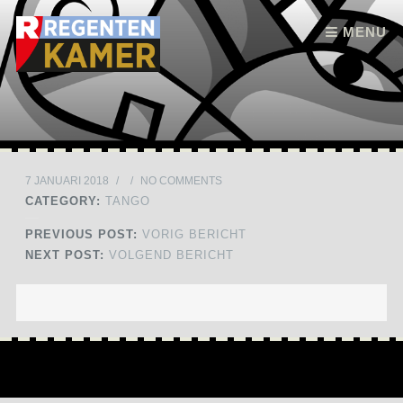
Skip to content
MENU
7 JANUARI 2018
/
/
NO COMMENTS
CATEGORY:
TANGO
PREVIOUS POST:
VORIG BERICHT
NEXT POST:
VOLGEND BERICHT