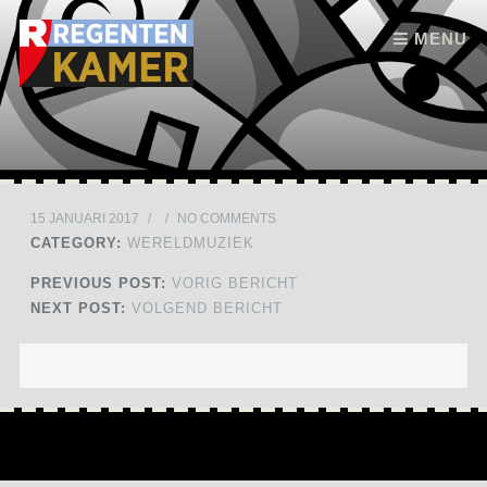
Skip to content
MENU
15 JANUARI 2017
/
/
NO COMMENTS
CATEGORY:
WERELDMUZIEK
PREVIOUS POST:
VORIG BERICHT
NEXT POST:
VOLGEND BERICHT