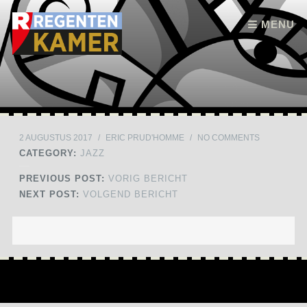
Skip to content
MENU
2 AUGUSTUS 2017
/
ERIC PRUD'HOMME
/
NO COMMENTS
CATEGORY:
JAZZ
PREVIOUS POST:
VORIG BERICHT
NEXT POST:
VOLGEND BERICHT