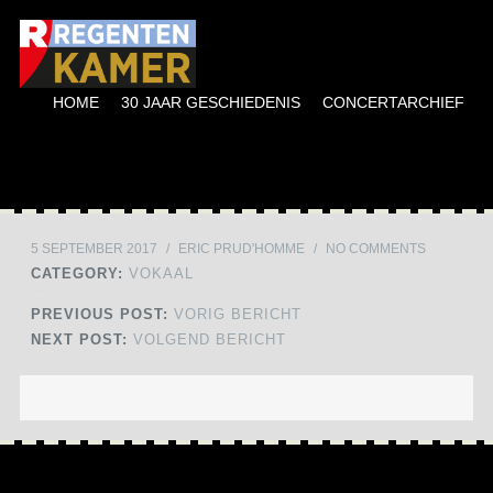
Menu
SKIP TO CONTENT
HOME
30 JAAR GESCHIEDENIS
CONCERTARCHIEF
5 SEPTEMBER 2017
/
ERIC PRUD'HOMME
/
NO COMMENTS
CATEGORY:
VOKAAL
PREVIOUS POST:
VORIG BERICHT
NEXT POST:
VOLGEND BERICHT