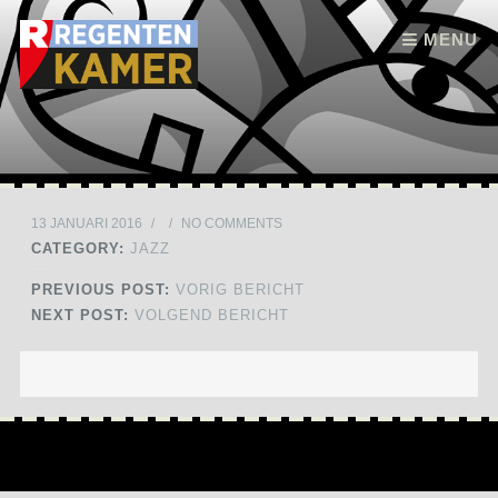
Skip to content
MENU
13 JANUARI 2016
/
/
NO COMMENTS
CATEGORY:
JAZZ
PREVIOUS POST:
VORIG BERICHT
NEXT POST:
VOLGEND BERICHT